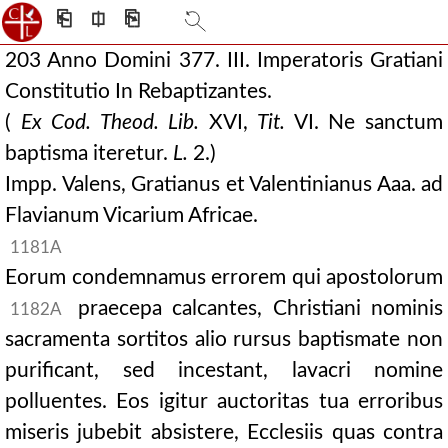
⎗
⎅
⎘
203 Anno Domini 377. III. Imperatoris Gratiani
Constitutio In Rebaptizantes.
(
Ex Cod. Theod. Lib.
XVI,
Tit.
VI. Ne sanctum
baptisma iteretur.
L.
2.)
Impp. Valens, Gratianus et Valentinianus Aaa. ad
Flavianum Vicarium Africae.
1181A
Eorum condemnamus errorem qui apostolorum
praecepa calcantes, Christiani nominis
1182A
sacramenta sortitos alio rursus baptismate non
purificant, sed incestant, lavacri nomine
polluentes. Eos igitur auctoritas tua erroribus
miseris jubebit absistere, Ecclesiis quas contra