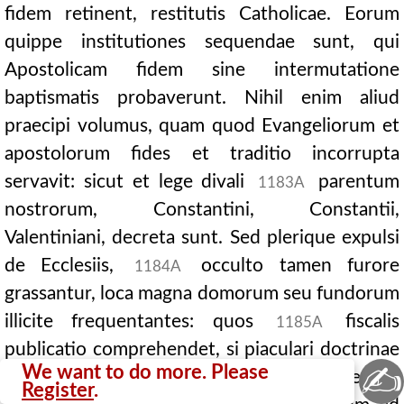
fidem retinent, restitutis Catholicae. Eorum
quippe institutiones sequendae sunt, qui
Apostolicam fidem sine intermutatione
baptismatis probaverunt. Nihil enim aliud
praecipi volumus, quam quod Evangeliorum et
apostolorum fides et traditio incorrupta
servavit: sicut et lege divali
parentum
1183A
nostrorum, Constantini, Constantii,
Valentiniani, decreta sunt. Sed plerique expulsi
de Ecclesiis,
occulto tamen furore
1184A
grassantur, loca magna domorum seu fundorum
illicite frequentantes: quos
fiscalis
1185A
publicatio comprehendet, si piaculari doctrinae
✍
We want to do more. Please
secreta praebuerint: nihil ut ab eo tenore
Register
.