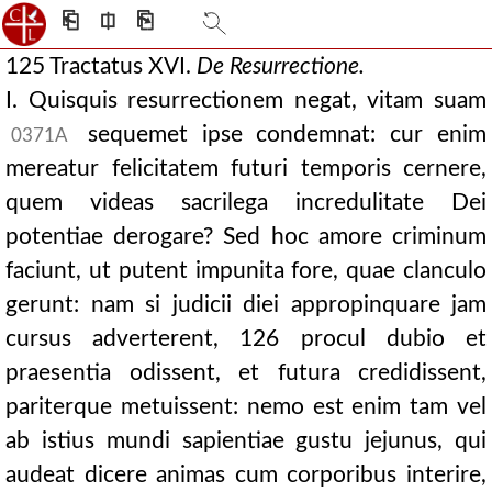
⎗
⎅
⎘
125 Tractatus XVI.
De
Resurrectione.
I. Quisquis resurrectionem negat, vitam suam
sequemet ipse condemnat: cur enim
0371A
mereatur felicitatem futuri temporis cernere,
quem videas sacrilega incredulitate Dei
potentiae derogare? Sed hoc amore criminum
faciunt, ut putent impunita fore, quae clanculo
gerunt: nam si judicii diei appropinquare jam
cursus adverterent, 126 procul dubio et
praesentia odissent, et futura credidissent,
pariterque metuissent: nemo est enim tam vel
ab istius mundi sapientiae gustu jejunus, qui
audeat dicere animas cum corporibus interire,