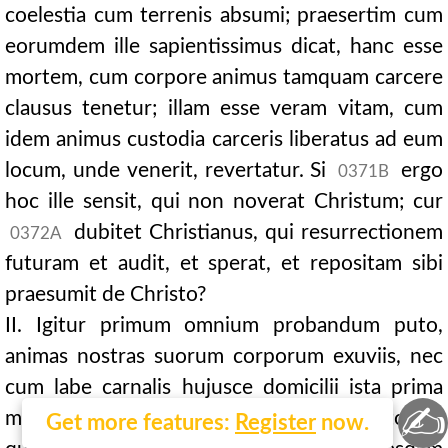
coelestia cum terrenis absumi; praesertim cum
eorumdem ille sapientissimus dicat, hanc esse
mortem, cum corpore animus tamquam carcere
clausus tenetur; illam esse veram vitam, cum
idem animus custodia carceris liberatus ad eum
locum, unde venerit, revertatur. Si
ergo
0371B
hoc ille sensit, qui non noverat Christum; cur
dubitet Christianus, qui resurrectionem
0372A
futuram et audit, et sperat, et repositam sibi
praesumit de Christo?
II. Igitur primum omnium probandum puto,
animas nostras suorum corporum exuviis, nec
cum labe carnalis hujusce domicilii ista prima
✍
morte dissolvi; sed pro qualitate factorum
Get more features:
Register
now.