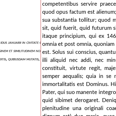
competentibus servire praece
quod opus factum est alienum;
sua substantia tollitur; quod
sit, quid fuerit, quid futurum 
itaque principium, qui ex 146
e idus januarii in civitate cesareae mauritaniae.
omnia et post omnia, quoniam i
ginem et similitudinem nostram.
est. Solus sui conscius, quantu
itis, quibusdam mutatis, continentur ea quae in superiore.
illi aliquid nec addi, nec mi
constituit, virtute regit, maj
semper aequalis; quia in se 
immortalitatis est Dominus. Hi
Pater, qui suo manente integro
quid sibimet derogaret. Deniqu
plenitudine una originali co