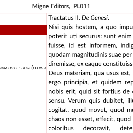
Migne Editors, PL011
dus.
Tractatus II.
De Genesi.
Nisi quis hostem, a quo imp
poterit uti securus: sunt enim
fuisse, id est informem, ind
quodam magnitudinis suae per
diremisse, ex eaque constituiss
um deo et patri (i cor. xv, v. 24).
Deus materiam, qua usus est, n
ergo principia, et quidem re
nobis erit, quid sit fortius d
sensu. Verum quis dubitet, il
cogitat, quod movet, quod mo
chaos non esset, effecit, quo
coloribus decoravit, dete