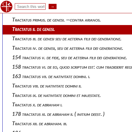
125 tractatus xvi. de resurrectione.
141 tractatuum sancti zenonis episcopi veronensis liber secun
Tractatus primus. de genesi. —contra arianos.
Tractatus ii. de genesi.
Tractatus iii. de genesi seu de aeterna filii dei generatione.
Tractatus iv. de genesi, seu de aeterna filii dei generatione.
154 tractatus v. de fide, seu de aeterna filii dei generatione.
158 tractatus vi. de eo, quod scriptum est: cum tradiderit regn
163 tractatus vii. de nativitate domini. i.
Tractatus viii. de nativitate domini ii.
Tractatus ix. de nativitate domini et majestate.
Tractatus x. de abraham i.
178 tractatus xi. de abraham ii. ( initium deest. )
Tractatus xii. de abraham. iii.