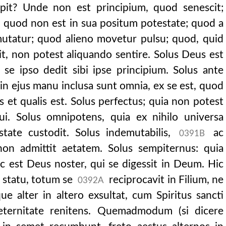
pit? Unde non est principium, quod senescit;
 quod non est in sua positum potestate; quod a
 mutatur; quod alieno movetur pulsu; quod, quid
sit, non potest aliquando sentire. Solus Deus est
 se ipso dedit sibi ipse principium. Solus ante
n ejus manu inclusa sunt omnia, ex se est, quod
s et qualis est. Solus perfectus; quia non potest
nui. Solus omnipotens, quia ex nihilo universa
estate custodit. Solus indemutabilis,
ac
0391B
non admittit aetatem. Solus sempiternus: quia
c est Deus noster, qui se digessit in Deum. Hic
 statu, totum se
reciprocavit in Filium, ne
0392A
e alter in altero exsultat, cum Spiritus sancti
aeternitate renitens. Quemadmodum (si dicere