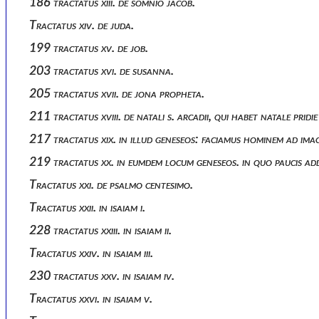
186 tractatus xiii. de somnio jacob.
Tractatus xiv. de juda.
199 tractatus xv. de job.
203 tractatus xvi. de susanna.
205 tractatus xvii. de jona propheta.
211 tractatus xviii. de natali s. arcadii, qui habet natale pridi
217 tractatus xix. in illud geneseos: faciamus hominem ad ima
219 tractatus xx. in eumdem locum geneseos. in quo paucis add
Tractatus xxi. de psalmo centesimo.
Tractatus xxii. in isaiam i.
228 tractatus xxiii. in isaiam ii.
Tractatus xxiv. in isaiam iii.
230 tractatus xxv. in isaiam iv.
Tractatus xxvi. in isaiam v.