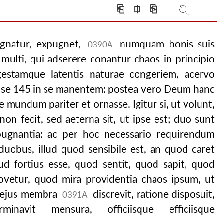
⎗
⎅
⎘
ugnatur, expugnet,
numquam bonis suis
0390A
 multi, qui adserere conantur chaos in principio
igestamque latentis naturae congeriem, acervo
 se 145 in se manentem: postea vero Deum hanc
e mundum pariter et ornasse. Igitur si, ut volunt,
on fecit, sed aeterna sit, ut ipse est; duo sunt
pugnantia: ac per hoc necessario requirendum
e duobus, illud quod sensibile est, an quod caret
lud fortius esse, quod sentit, quod sapit, quod
vetur, quod mira providentia chaos ipsum, ut
d ejus membra
discrevit, ratione disposuit,
0391A
rminavit mensura, officiisque efficiisque