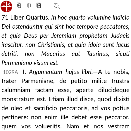
⎗
⎅
⎘
71 Liber Quartus.
In hoc quarto volumine indicio
Dei ostenduntur qui sint hoc tempore peccatores;
et quia Deus per Jeremiam prophetam Judaeis
irascitur, non Christianis; et quia idola sunt lacus
detriti, non Macarius aut Taurinus, sicuti
Parmeniano visum est.
I.
Argumentum hujus libri.
—A te nobis,
1029A
frater Parmeniane, de petito milite frustra
calumniam factam esse, aperte dilucideque
monstratum est. Etiam illud disce, quod dixisti
de oleo et sacrificio peccatoris, ad vos potius
pertinere: non enim ille debet esse peccator,
quem vos volueritis. Nam et nos vestram