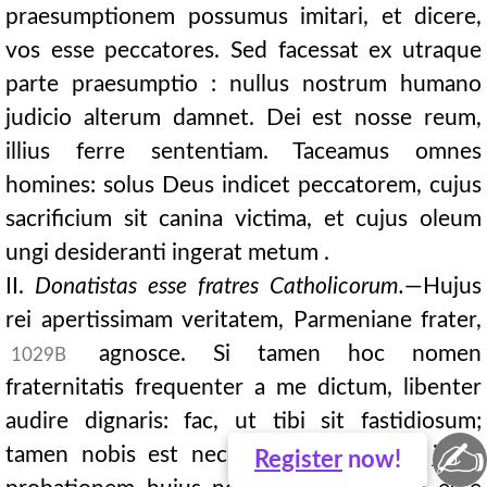
praesumptionem possumus imitari, et dicere,
vos esse peccatores. Sed facessat ex utraque
parte praesumptio : nullus nostrum humano
judicio alterum damnet. Dei est nosse reum,
illius ferre sententiam. Taceamus omnes
homines: solus Deus indicet peccatorem, cujus
sacrificium sit canina victima, et cujus oleum
ungi desideranti ingerat metum .
II.
Donatistas esse fratres Catholicorum.
—Hujus
rei apertissimam veritatem, Parmeniane frater,
agnosce. Si tamen hoc nomen
1029B
fraternitatis frequenter a me dictum, libenter
audire dignaris: fac, ut tibi sit fastidiosum;
✍
tamen nobis est necessarium, ne forte juxta
Register
now!