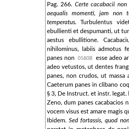
Pag. 266.
Certe cacabacii non 
aequalis momenti, jam non tu
temperatus.
Turbulentus vide
ebullienti et despumanti, ut t
aestus ebullitione. Cacabac
nihilominus, labiis admotus f
panes non
esse adeo ar
0580B
adeo vetustos, ut dentes frang
panes, non crudos, ut massa 
Caeterum panes in clibano coque
§ 3, De Instruct. et instr. legat.
Zeno, dum panes cacabacios non
vocem visus est amare magis q
Ibidem.
Sed fortassis, quod non