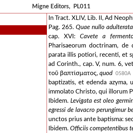
Migne Editors, PL011
In Tract. XLIV, Lib. II, Ad Neoph
Pag. 265.
Quae nullo adulterata
cap. XVI:
Cavete a fermento
Pharisaeorum doctrinam, de 
parata illis potiori, recenti, e
ad Corinth., cap. V, num. 6, 
τοῦ βαπτίσματος,
quod
0580A
baptizatis, et edenda azyma, 
immolato Christo, qui illorum 
Ibidem.
Levigata est oleo germin
egressi de lavacro perungimur b
unctos prius ante baptisma: sed
Ibidem.
Officiis competentibus 