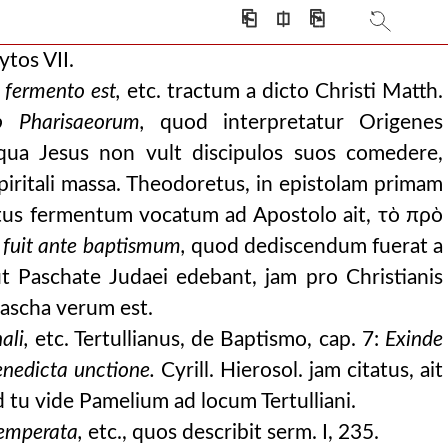
⎗
⎅
⎘
ytos VII.
 fermento est,
etc. tractum a dicto Christi Matth.
 Pharisaeorum,
quod interpretatur Origenes
qua Jesus non vult discipulos suos comedere,
t spiritali massa. Theodoretus, in epistolam primam
vetus fermentum vocatum ad Apostolo ait, τὸ πρὸ
fuit ante baptismum,
quod dediscendum fuerat a
ut Paschate Judaei edebant, jam pro Christianis
Pascha verum est.
ali,
etc. Tertullianus, de Baptismo, cap. 7:
Exinde
enedicta unctione.
Cyrill. Hierosol. jam citatus, ait
 tu vide Pamelium ad locum Tertulliani.
temperata,
etc., quos describit serm. I, 235.