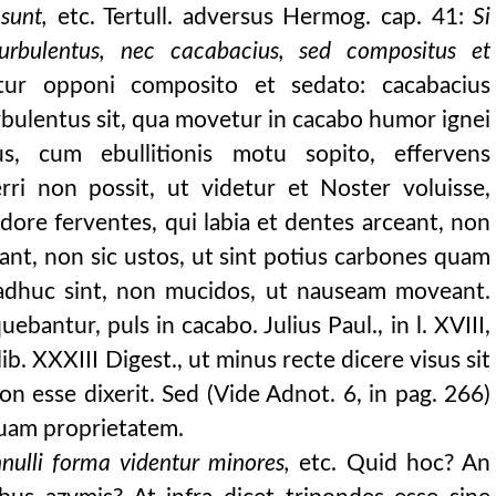
sunt,
etc. Tertull. adversus Hermog. cap. 41:
Si
rbulentus, nec cacabacius, sed compositus et
tur opponi composito et sedato: cacabacius
urbulentus sit, qua movetur in cacabo humor ignei
ius, cum ebullitionis motu sopito, effervens
erri non possit, ut videtur et Noster voluisse,
dore ferventes, qui labia et dentes arceant, non
ant, non sic ustos, ut sint potius carbones quam
adhuc sint, non mucidos, ut nauseam moveant.
bantur, puls in cacabo. Julius Paul., in l. XVIII,
 lib. XXXIII Digest., ut minus recte dicere visus sit
 esse dixerit. Sed (Vide Adnot. 6, in pag. 266)
uam proprietatem.
nulli forma videntur minores,
etc. Quid hoc? An