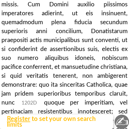
missis. Cum Domini auxilio piissimos
imperatores adierint, ut eis insinuent,
quemadmodum plena fiducia secundum
superioris anni concilium, Donatistarum
praepositi actis municipalibus sunt conventi, ut
si confiderint de assertionibus suis, electis ex
suo numero aliquibus idoneis, nobiscum
pacifice conferrent, et mansuetudine christiana,
si quid veritatis tenerent, non ambigerent
demonstrare: quo ita sinceritas Catholica, quae
jam pridem superioribus temporibus claruit,
nunc
quoque per imperitiam, vel
1202D
pertinaciam resistentibus innotesceret; sed
✍
Register
to set your own search
quia diffidentia premebantur, nihil pene ausi
limits