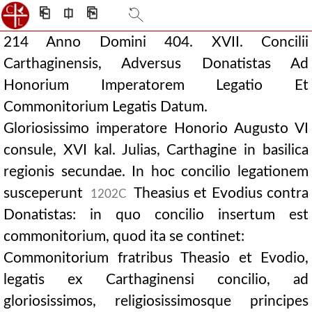
⎗
⎅
⎘
214 Anno Domini 404. XVII. Concilii
Carthaginensis, Adversus Donatistas Ad
Honorium Imperatorem Legatio Et
Commonitorium Legatis Datum.
Gloriosissimo imperatore Honorio Augusto VI
consule, XVI kal. Julias, Carthagine in basilica
regionis secundae. In hoc concilio legationem
susceperunt
Theasius et Evodius contra
1202C
Donatistas: in quo concilio insertum est
commonitorium, quod ita se continet:
Commonitorium fratribus Theasio et Evodio,
legatis ex Carthaginensi concilio, ad
gloriosissimos, religiosissimosque principes