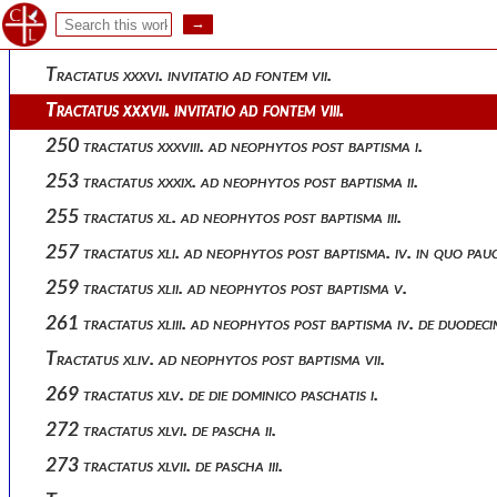
Tractatus xxxiv. invitatio ad fontem v.
246 tractatus xxxv. invitatio ad fontem vi.
Tractatus xxxvi. invitatio ad fontem vii.
Tractatus xxxvii. invitatio ad fontem viii.
250 tractatus xxxviii. ad neophytos post baptisma i.
253 tractatus xxxix. ad neophytos post baptisma ii.
255 tractatus xl. ad neophytos post baptisma iii.
257 tractatus xli. ad neophytos post baptisma. iv. in quo pauc
259 tractatus xlii. ad neophytos post baptisma v.
261 tractatus xliii. ad neophytos post baptisma iv. de duodecim
Tractatus xliv. ad neophytos post baptisma vii.
269 tractatus xlv. de die dominico paschatis i.
272 tractatus xlvi. de pascha ii.
273 tractatus xlvii. de pascha iii.