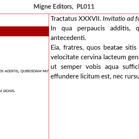
Migne Editors, PL011
Tractatus XXXVII.
Invitatio ad 
In qua perpaucis additis, 
antecedenti.
Eia, fratres, quos beatae siti
velocitate cervina lacteum genit
ut semper vobis aqua suffici
is additis, quibusdam mutatis, continentur ea quae partim, xxxix, part
effundere licitum est, nec rursu
 signis.