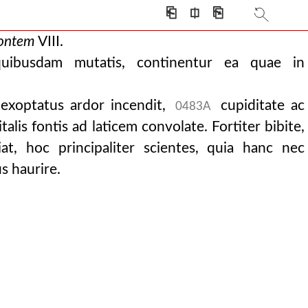
⎗
⎅
⎘
fontem
VIII.
quibusdam mutatis, continentur ea quae in
s exoptatus ardor incendit,
cupiditate ac
0483A
alis fontis ad laticem convolate. Fortiter bibite,
at, hoc principaliter scientes, quia hanc nec
im xl tractatibus
s haurire.