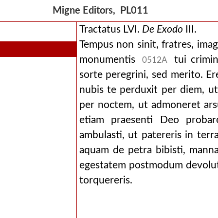
Migne Editors, PL011
Tractatus LVI.
De
Exodo
III.
Tempus non sinit, fratres, im
monumentis
tui crimin
0512A
sorte peregrini, sed merito. E
nubis te perduxit per diem, ut
per noctem, ut admoneret ars
etiam praesenti Deo probare
ambulasti, ut patereris in ter
aquam de petra bibisti, manna
egestatem postmodum devolutu
torquereris.