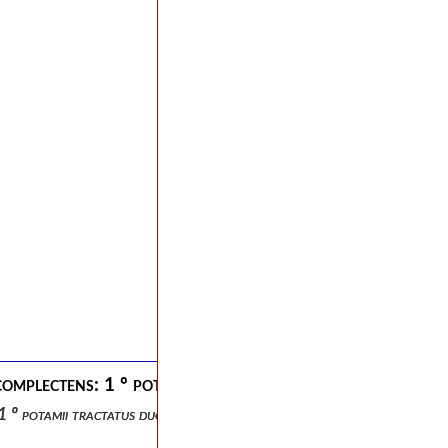
complectens: 1 º potamii tractatus duos et epistolam un
 1 º potamii tractatus duos et epistolam unam 2 º sancti hilarii inte