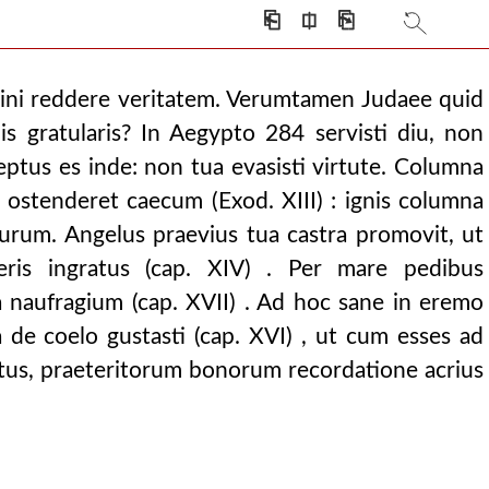
⎗
⎅
⎘
agini reddere veritatem. Verumtamen Judaee quid
is gratularis? In Aegypto 284 servisti diu, non
reptus es inde: non tua evasisti virtute. Columna
 ostenderet caecum (Exod. XIII) : ignis columna
urum. Angelus praevius tua castra promovit, ut
ris ingratus (cap. XIV) . Per mare pedibus
ra naufragium (cap. XVII) . Ad hoc sane in eremo
 de coelo gustasti (cap. XVI) , ut cum esses ad
s, praeteritorum bonorum recordatione acrius