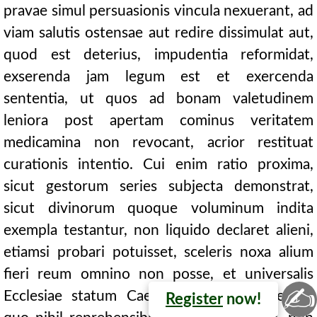
pravae simul persuasionis vincula nexuerant, ad
viam salutis ostensae aut redire dissimulat aut,
quod est deterius, impudentia reformidat,
exserenda jam legum est et exercenda
sententia, ut quos ad bonam valetudinem
leniora post apertam cominus veritatem
medicamina non revocant, acrior restituat
curationis intentio. Cui enim ratio proxima,
sicut gestorum series subjecta demonstrat,
sicut divinorum quoque voluminum indita
exempla testantur, non liquido declaret alieni,
etiamsi probari potuisset, sceleris noxa alium
fieri reum omnino non posse, et universalis
✍
Ecclesiae statum Caeciliani insimulatione, de
Register
now!