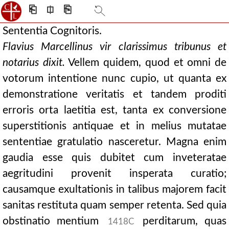
⎗
⎅
⎘
Sententia Cognitoris.
Flavius Marcellinus vir clarissimus tribunus et
notarius dixit.
Vellem quidem, quod et omni de
votorum intentione nunc cupio, ut quanta ex
demonstratione veritatis et tandem proditi
erroris orta laetitia est, tanta ex conversione
superstitionis antiquae et in melius mutatae
sententiae gratulatio nasceretur. Magna enim
gaudia esse quis dubitet cum inveteratae
aegritudini provenit insperata curatio;
causamque exultationis in talibus majorem facit
sanitas restituta quam semper retenta. Sed quia
obstinatio mentium
perditarum, quas
1418C