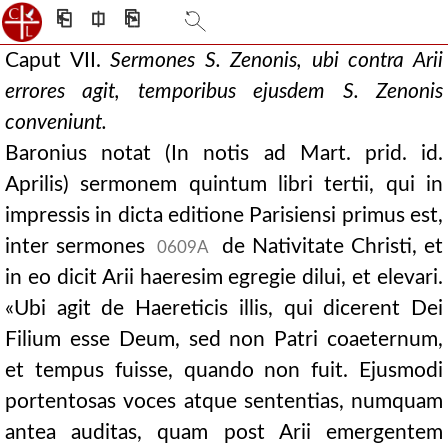
⎗
⎅
⎘
Caput VII.
Sermones S. Zenonis, ubi contra Arii
errores agit, temporibus ejusdem S. Zenonis
conveniunt.
Baronius notat (In notis ad Mart. prid. id.
Aprilis) sermonem quintum libri tertii, qui in
impressis in dicta editione Parisiensi primus est,
inter sermones
de Nativitate Christi, et
0609A
in eo dicit Arii haeresim egregie dilui, et elevari.
«Ubi agit de Haereticis illis, qui dicerent Dei
Filium esse Deum, sed non Patri coaeternum,
et tempus fuisse, quando non fuit. Ejusmodi
portentosas voces atque sententias, numquam
antea auditas, quam post Arii emergentem