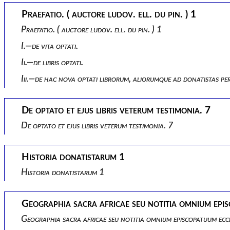
Praefatio. ( auctore ludov. ell. du pin. ) 1
Praefatio. ( auctore ludov. ell. du pin. ) 1
I.—de vita optati.
Ii.—de libris optati.
Iii.—de hac nova optati librorum, aliorumque ad donatistas 
De optato et ejus libris veterum testimonia. 7
De optato et ejus libris veterum testimonia. 7
Historia donatistarum 1
Historia donatistarum 1
Geographia sacra africae seu notitia omnium episc
Geographia sacra africae seu notitia omnium episcopatuum ecc