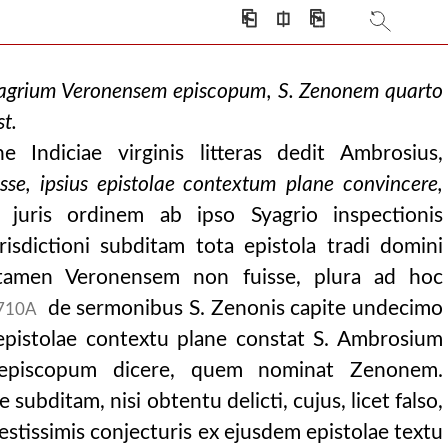
⎗
⎅
⎘
ra circa arianorum er
Syagrium Veronensem episcopum, S. Zenonem quarto
st.
 Indiciae virginis litteras dedit Ambrosius,
e, ipsius epistolae contextum plane convincere,
 juris ordinem ab ipso Syagrio inspectionis
 nunc tertio saeculo co
risdictioni subditam tota epistola tradi domini
am tamen Veronensem non fuisse, plura ad hoc
de sermonibus S. Zenonis capite undecimo
710A
 epistolae contextu plane constat S. Ambrosium
episcopum dicere, quem nominat Zenonem.
 subditam, nisi obtentu delicti, cujus, licet falso,
estissimis conjecturis ex ejusdem epistolae textu