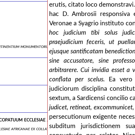
erutis, citato loco demonstrav
hac D. Ambrosii responsiva e
Veronae a Syagrio instituto co
hoc judicium tibi solus jud
praejudicium feceris, ut puel
pertinentium monumentorum editione.
ejusque santificatam benedictio
sine accusatore, sine profes
arbitrarere. Cui invidia esset a v
conflata per scelus.
Ea vero 
judiciorum disciplina consti
sextum, a Sardicensi concilio c
judicet, retineat, excommunicet
persecutionum exigente necessi
opatuum ecclesiae africanae ex collatione carthaginens
subditum jurisdictionem s
lesiae africanae ex collatione carthaginensi, notitia episcoporum afri