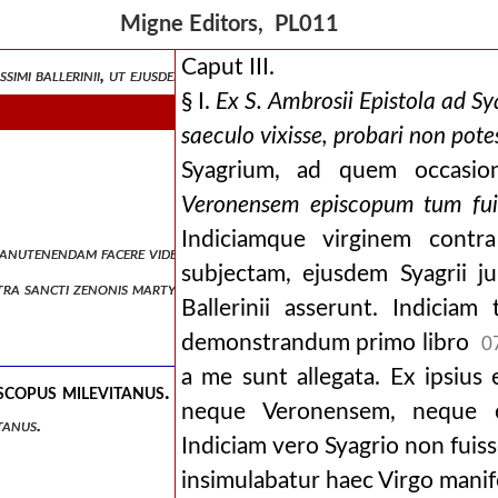
a.
Migne Editors, PL011
Caput III.
tissimi ballerinii, ut ejusdem epocham quarto saeculo astruant: potio
§ I.
Ex S. Ambrosii Epistola ad 
saeculo vixisse, probari non pote
Syagrium, ad quem occasione
Veronensem episcopum tum fuiss
Indiciamque virginem contra
 manutenendam facere videbantur, sublata jam esse confidimus eamdem
subjectam, ejusdem Syagrii ju
ontra sancti zenonis martyrium afferunt, examen et judicium.
Ballerinii asserunt. Indici
demonstrandum primo libro
0
a me sunt allegata. Ex ipsius
scopus milevitanus.
neque Veronensem, neque 
tanus.
Indiciam vero Syagrio non fuisse
insimulabatur haec Virgo manif