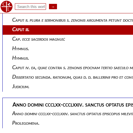
Dissertatio prima, sive sancti zenonis episcopi veronensis epoch
Caput primum.
Caput ii. plura e sermonibus s. zenonis argumenta petunt doc
Caput iii.
Cap. ecce sacerdos magnus:
Hymnus.
Hymnus.
Caput iv. ea, quae contra s. zenonis epocham tertio saeculo
Dissertatio secunda. rationum, quas d. d. ballerinii pro et c
Judicium.
Anno domini ccclxx-ccclxxiv. sanctus optatus epi
Anno domini ccclxx-ccclxxiv. sanctus optatus episcopus milevi
Prolegomena.