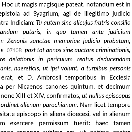
i. Hoc ut magis magisque pateat, notandum est in
pistola ad Syagrium, agi de illegitimo judicio
ntra Indiciam:
Tu autem sine alicujus fratris consilio
icandum putaris, in quo tamen ante judicium
lam Zenonis sanctae memoriae judicio probatam,
ne
post tot annos sine auctore criminationis,
0710B
sore delationis in periculum reatus deducendam
anis, haereticis, ut ipsi volunt, a turpibus personis
erat, et D. Ambrosii temporibus in Ecclesia
tuta per Nicaenos canones quintum, et decimum
anone XIII et XIV, confirmatos,
ut nullus episcopus
, ordinet alienum parochianum.
Nam licet tempore
tate episcopo in aliena dioecesi, vel in alienum
i, notitia episcoporum africae sub hunerico, ex
uam exercere permissum fuerit: haec tamen
cae sub hunerico, ex