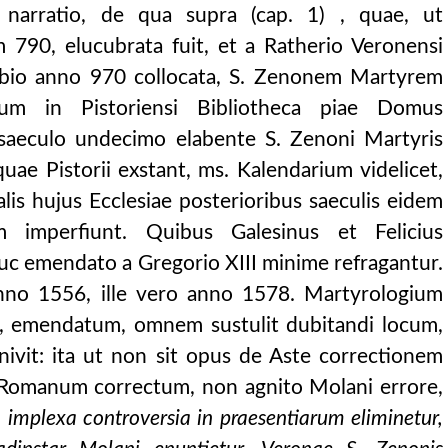
 narratio, de qua supra (cap. 1) , quae, ut
 790, elucubrata fuit, et a Ratherio Veronensi
obio anno 970 collocata, S. Zenonem Martyrem
ium in Pistoriensi Bibliotheca piae Domus
, saeculo undecimo elabente S. Zenoni Martyris
quae Pistorii exstant, ms. Kalendarium videlicet,
alis hujus Ecclesiae posterioribus saeculis eidem
m imperfiunt. Quibus Galesinus et Felicius
c emendato a Gregorio XIII minime refragantur.
nno 1556, ille vero anno 1578. Martyrologium
emendatum, omnem sustulit dubitandi locum,
ivit: ita ut non sit opus de Aste correctionem
 Romanum correctum, non agnito Molani errore,
implexa controversia in praesentiarum eliminetur,