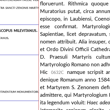
floruerunt. Rithmica quoque
ontra sancti zenonis martyrium afferunt, examen et judicium.
Muratorius putat, circa annum
episcopo, in Laubiensi, Coen
esse confirmat. Martyrolog
scopus milevitanus.
Sapientiae, licet depravatum
tanus.
nomen attribuit. Alia insuper, 
et Ordo Divini Officii Cathedr
D. Praesuli Martyris cultu
Martyrologio Romano non adhu
Hic
namque scripsit a
0632C
denique Romanum anno 1584, 
et Martyrem S. Zenonem defin
pertinentium monumentorum editione.
admittere, qui Martyrologium
ita legendum voluit:
Haec adeo 