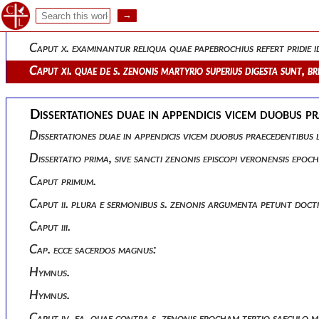
Caput viii. ea expenduntur, quae contra s. gregorii auctoritat
Caput ix. quam leviter dupinius et tillemontius, s. zenonem n
Caput x. examinantur reliqua quae papebrochius refert pridie id
Caput xi. quae de s. zenonis martyrio superius digesta sunt, b
Dissertationes duae in appendicis vicem duobus pr
Dissertationes duae in appendicis vicem duobus praecedentibus
Dissertatio prima, sive sancti zenonis episcopi veronensis epoch
Caput primum.
Caput ii. plura e sermonibus s. zenonis argumenta petunt doc
Caput iii.
Cap. ecce sacerdos magnus:
Hymnus.
Hymnus.
Caput iv. ea, quae contra s. zenonis epocham tertio saeculo