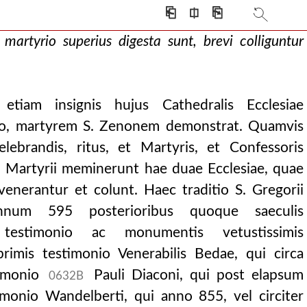
⎗
⎅
⎘
martyrio superius digesta sunt, brevi colliguntur
i etiam insignis hujus Cathedralis Ecclesiae
is superadditae, auctore francisco bonacchi.
ditio, martyrem S. Zenonem demonstrat. Quamvis
ncisco bonacchi.
lebrandis, ritus, et Martyris, et Confessoris
n Martyrii meminerunt hae duae Ecclesiae, quae
erantur et colunt. Haec traditio S. Gregorii
ra circa arianorum er
nnum 595 posterioribus quoque saeculis
testimonio ac monumentis vetustissimis
primis testimonio Venerabilis Bedae, qui circa
timonio
Pauli Diaconi, qui post elapsum
0632B
monio Wandelberti, qui anno 855, vel circiter
 nunc tertio saeculo co