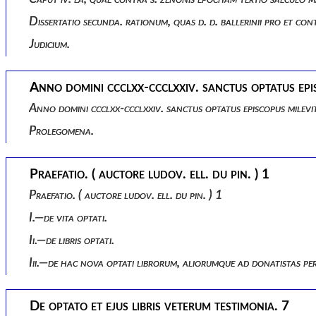
Dissertatio secunda. rationum, quas d. d. ballerinii pro et c
Judicium.
Anno domini ccclxx-ccclxxiv. sanctus optatus epi
Anno domini ccclxx-ccclxxiv. sanctus optatus episcopus milevi
Prolegomena.
Praefatio. ( auctore ludov. ell. du pin. ) 1
Praefatio. ( auctore ludov. ell. du pin. ) 1
I.—de vita optati.
Ii.—de libris optati.
Iii.—de hac nova optati librorum, aliorumque ad donatistas 
De optato et ejus libris veterum testimonia. 7