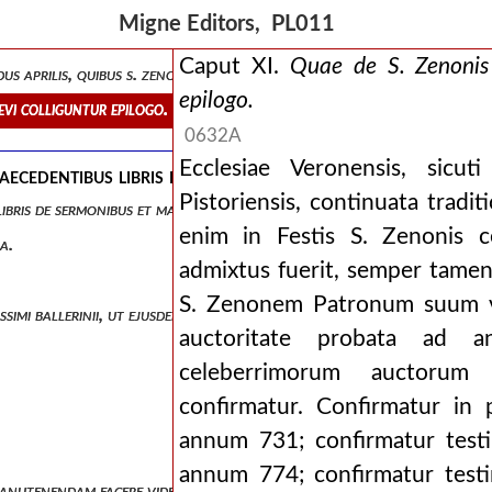
em aliqui auctores, dupinius praesertim et tillemontius, objiciunt.
Migne Editors, PL011
on martyrem, sed confessorem jactitent.
Caput XI.
Quae de S. Zenonis 
us aprilis, quibus s. zeno confessor asseritur.
epilogo.
revi colliguntur epilogo.
0632A
Ecclesiae Veronensis, sicut
aecedentibus libris de sermonibus et martyrio s. zenon
Pistoriensis, continuata tra
 libris de sermonibus et martyrio s. zenonis superadditae, auctore fra
enim in Festis S. Zenonis ce
a.
admixtus fuerit, semper tame
S. Zenonem Patronum suum ven
tissimi ballerinii, ut ejusdem epocham quarto saeculo astruant: potio
auctoritate probata ad a
celeberrimorum auctorum 
confirmatur. Confirmatur in 
annum 731; confirmatur tes
annum 774; confirmatur testi
 manutenendam facere videbantur, sublata jam esse confidimus eamdem