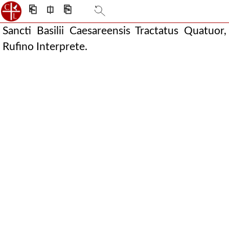
⎗
⎅
⎘
Sancti Basilii Caesareensis Tractatus Quatuor,
Rufino Interprete.