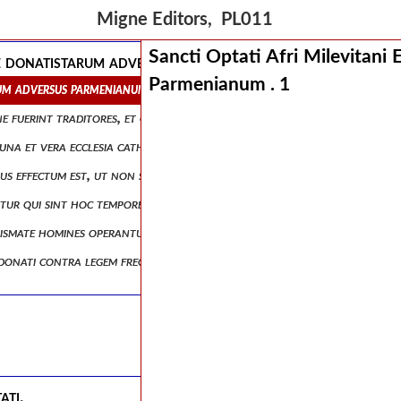
Migne Editors, PL011
Sancti Optati Afri Milevitani
mate donatistarum adversus parmenianum . 1
Parmenianum .
1
tarum adversus parmenianum . 1
e fuerint traditores, et causae schismatis, et ubi, et a quibus schisma s
 una et vera ecclesia catholica, et ubi et apud quos maneat, et quinqu
bus effectum est, ut non sine asperitate unitas fieret. prima, quod basil
tur qui sint hoc tempore peccatores et quia deus per jeremiam prophet
tismate homines operantur, et quia deus lavat, et christus ejus dat qu
 donati contra legem fregisse altaria, et inconsiderate conflasse, et p
ati.