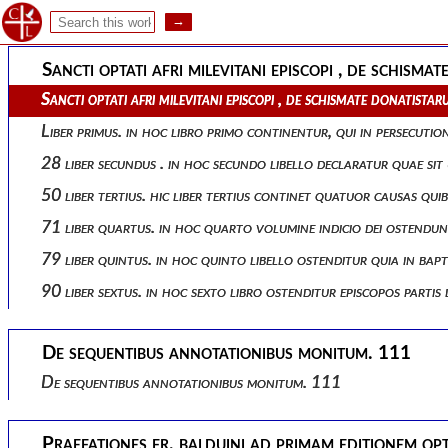
Codices manuscripti
Sancti optati afri milevitani episcopi , de schis
Sancti optati afri milevitani episcopi , de schismate donatis
Liber primus. in hoc libro primo continentur, qui in persecution
28 liber secundus . in hoc secundo libello declaratur quae sit
50 liber tertius. hic liber tertius continet quatuor causas qui
71 liber quartus. in hoc quarto volumine indicio dei ostendun
79 liber quintus. in hoc quinto libello ostenditur quia in bap
90 liber sextus. in hoc sexto libro ostenditur episcopos partis
De sequentibus annotationibus monitum. 111
De sequentibus annotationibus monitum. 111
Praefationes fr. balduini ad primam editionem opt