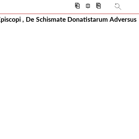
⎗
⎅
⎘
 Episcopi , De Schismate Donatistarum Adversus
it factum. .
e dotes ecclesiae
icas schismati
am judaeis irascitu
od in baptismate a
assim vendidisse