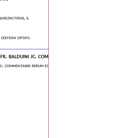
uiscinctensi, s.
 editioni optati.
 fr. balduini jc. commentariis rerum ecclesiasticarum.
 jc. commentariis rerum ecclesiasticarum.